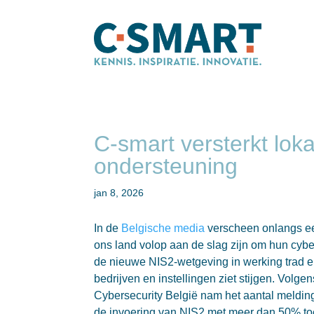
C-smart versterkt lok
ondersteuning
jan 8, 2026
In de
Belgische media
verscheen onlangs een
ons land volop aan de slag zijn om hun cyber
de nieuwe NIS2-wetgeving in werking trad en
bedrijven en instellingen ziet stijgen. Volge
Cybersecurity België nam het aantal meldin
de invoering van NIS2 met meer dan 50% to