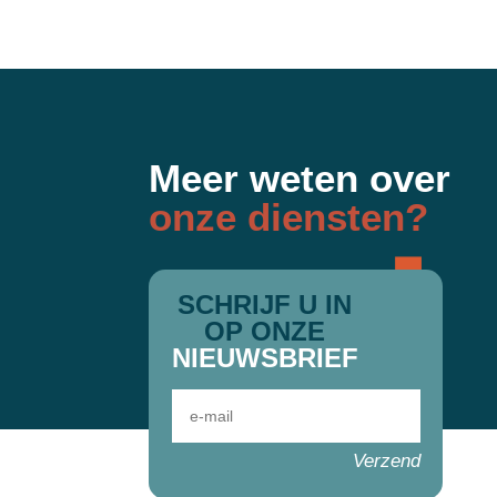
Meer weten over
onze diensten?
SCHRIJF U IN
OP ONZE
NIEUWSBRIEF
Verzend