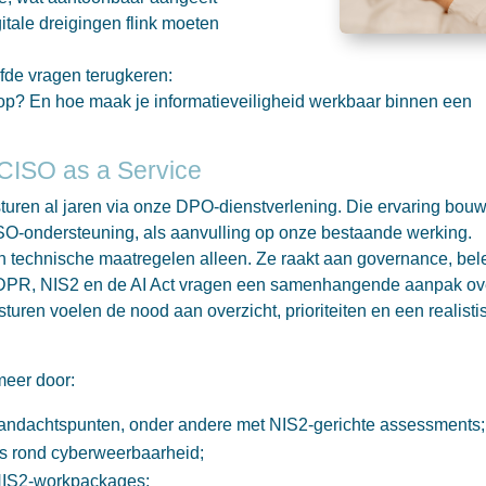
itale dreigingen flink moeten
lfde vragen terugkeren:
op? En hoe maak je informatieveiligheid werkbaar binnen een
CISO as a Service
uren al jaren via onze DPO-dienstverlening. Die ervaring bou
ISO-ondersteuning, als aanvulling op onze bestaande werking.
n technische maatregelen alleen. Ze raakt aan governance, bele
 GDPR, NIS2 en de AI Act vragen een samenhangende aanpak ov
uren voelen de nood aan overzicht, prioriteiten en een realisti
meer door:
n aandachtspunten, onder andere met NIS2-gerichte assessments;
ps rond cyberweerbaarheid;
 NIS2-workpackages;