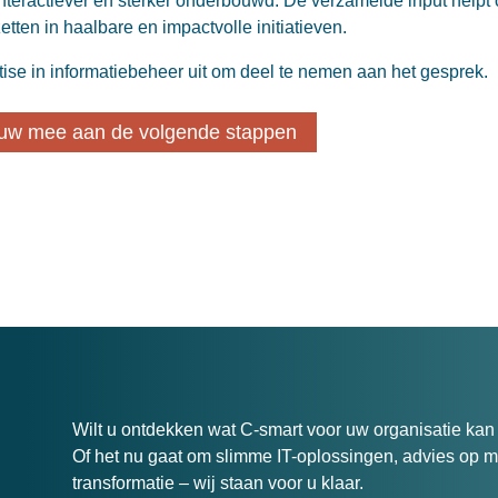
interactiever en sterker onderbouwd. De verzamelde input helpt
tten in haalbare en impactvolle initiatieven.
ise in informatiebeheer uit om deel te nemen aan het gesprek.
bouw mee aan de volgende stappen
Wilt u ontdekken wat C-smart voor uw organisatie ka
Of het nu gaat om slimme IT-oplossingen, advies op ma
transformatie – wij staan voor u klaar.