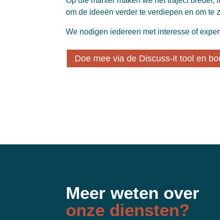
Op die manier maken we het traject breder, 
om de ideeën verder te verdiepen en om te ze
We nodigen iedereen met interesse of expert
Doe mee via de Discuss-it tool en 
Meer weten over
onze diensten?